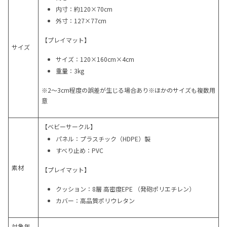
内寸：約120×70cm
外寸：127×77cm
【プレイマット】
サイズ
サイズ：120×160cm×4cm
重量：3kg
※2～3cm程度の誤差が生じる場合あり※ほかのサイズも複数用
意
【ベビーサークル】
パネル：プラスチック（HDPE）製
すべり止め：PVC
素材
【プレイマット】
クッション：8層 高密度EPE （発砲ポリエチレン）
カバー：高品質ポリウレタン
対象年