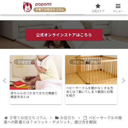
公式ストア
メニュー
公式オンラインストアはこちら
お役立ち
ベビーサークル
確
ベビーサークルを動かなくする方
わ
法とは？動いてしまう要因と対策
赤ちゃんのつかまり立ちの概要と
赤ち
を紹介
練習方法とは
は？
子育てお役立ちコラム
お役立ち
ベビーサークルの発
達への影響とは？メリット・デメリット、選び方を解説