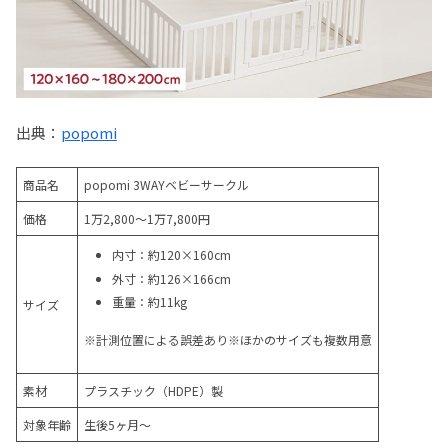
出典：
popomi
商品名
popomi 3WAYベビーサークル
価格
1万2,800～1万7,800円
内寸：約120×160cm
外寸：約126×166cm
重量：約11kg
サイズ
※計測位置による誤差あり※ほかのサイズも複数用意
素材
プラスチック（HDPE）製
対象年齢
生後5ヶ月～