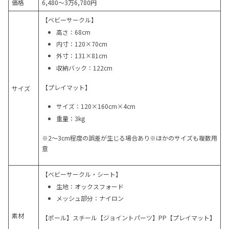
価格
6,480～3万6,780円
【ベビーサークル】
高さ：68cm
内寸：120×70cm
外寸：131×81cm
収納バック：122cm
【プレイマット】
サイズ
サイズ：120×160cm×4cm
重量：3kg
※2～3cm程度の誤差が生じる場合あり※ほかのサイズも複数用
意
【ベビーサークル・シート】
生地：オックスフォード
メッシュ部分：ナイロン
素材
【ポール】スチール【ジョイントパーツ】PP【プレイマット】