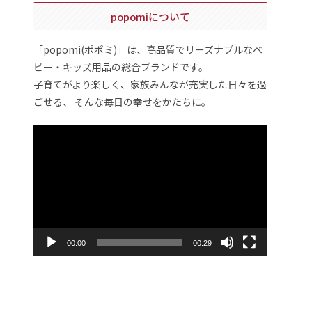
popomiについて
「popomi(ポポミ)」は、高品質でリーズナブルなベ
ビー・キッズ用品の総合ブランドです。
子育てがより楽しく、家族みんなが充実した日々を過
ごせる、 そんな毎日の幸せをかたちに。
動
画
プ
レ
ー
ヤ
ー
00:00
00:29