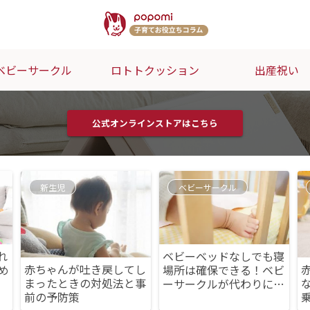
ベビーサークル
ロトトクッション
出産祝い
公式オンラインストアはこちら
新生児
ベビーサークル
れ
ベビーベッドなしでも寝
赤ちゃんが吐き戻してし
め
場所は確保できる！ベビ
まったときの対処法と事
ーサークルが代わりにな
前の予防策
る？