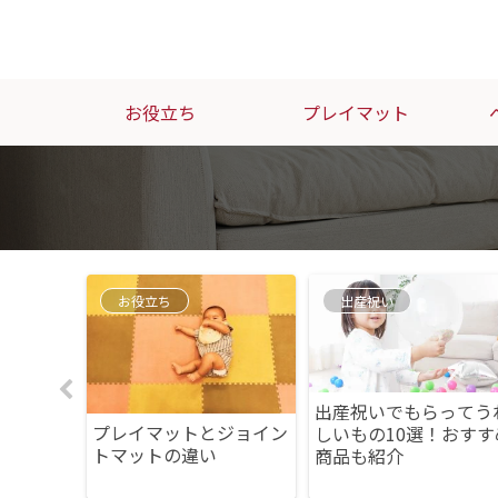
お役立ち
プレイマット
お役立ち
出産祝い
すめのプ
出産祝いでもらってう
プレイマットとジョイン
｜必要に
しいもの10選！おすす
トマットの違い
方を解説
商品も紹介