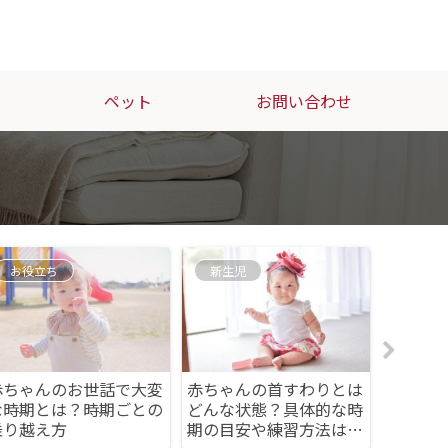
ペット
お問い合わせ
お役立ち
新生児
ベビー
ベビー
赤ちゃんのお世話で大変
赤ちゃんの首すわりとは
くする
な時期とは？時期ごとの
どんな状態？具体的な時
しまう
乗り越え方
期の目安や練習方法はあ